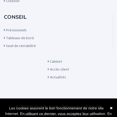
Création
CONSEIL
Prévisionnels
Tableaux de bord
Seuil de rentabilité
Cabinet
Accès client
Actualités
© CECOFIAC
Mentions légales
|
Politique de confidentialité
Les cookies assurent le bon fonctionnement de notre site
✖
Internet. En utilisant ce dernier, vous acceptez leur utilisation.
En
Réalisation de sites Internet,
lagence.expert