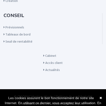
Création
CONSEIL
Prévisionnels
Tableaux de bord
Seuil de rentabilité
Cabinet
Accès client
Actualités
© CECOFIAC
Mentions légales
|
Politique de confidentialité
Les cookies assurent le bon fonctionnement de notre site
✖
Internet. En utilisant ce dernier, vous acceptez leur utilisation.
En
Réalisation de sites Internet,
lagence.expert