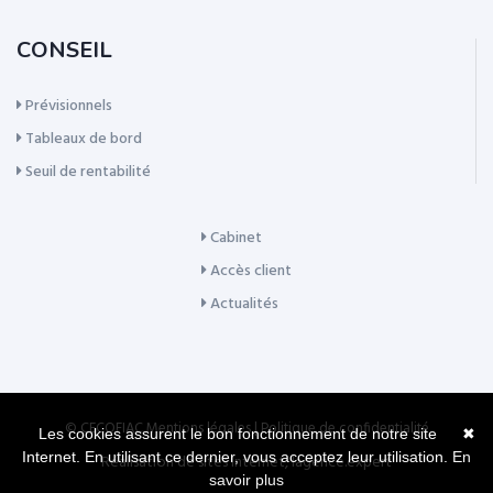
CONSEIL
Prévisionnels
Tableaux de bord
Seuil de rentabilité
Cabinet
Accès client
Actualités
© CECOFIAC
Mentions légales
|
Politique de confidentialité
Les cookies assurent le bon fonctionnement de notre site
✖
Internet. En utilisant ce dernier, vous acceptez leur utilisation.
En
Réalisation de sites Internet,
lagence.expert
savoir plus