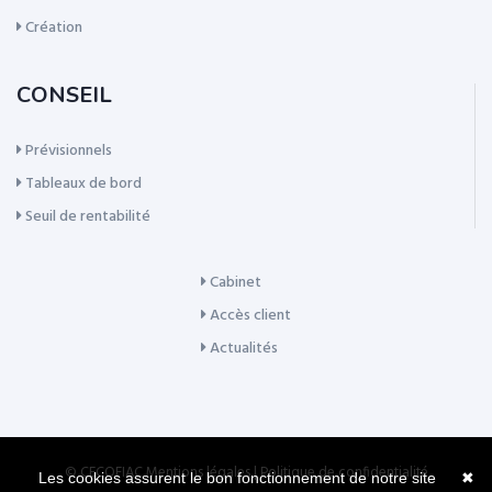
Création
CONSEIL
Prévisionnels
Tableaux de bord
Seuil de rentabilité
Cabinet
Accès client
Actualités
© CECOFIAC
Mentions légales
|
Politique de confidentialité
Les cookies assurent le bon fonctionnement de notre site
✖