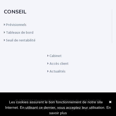
CONSEIL
Prévisionnels
Tableaux de bord
Seuil de rentabilité
Cabinet
Accès client
Actualités
© CECOFIAC
Mentions légales
|
Politique de confidentialité
Les cookies assurent le bon fonctionnement de notre site
✖
Internet. En utilisant ce dernier, vous acceptez leur utilisation.
En
Réalisation de sites Internet,
lagence.expert
savoir plus