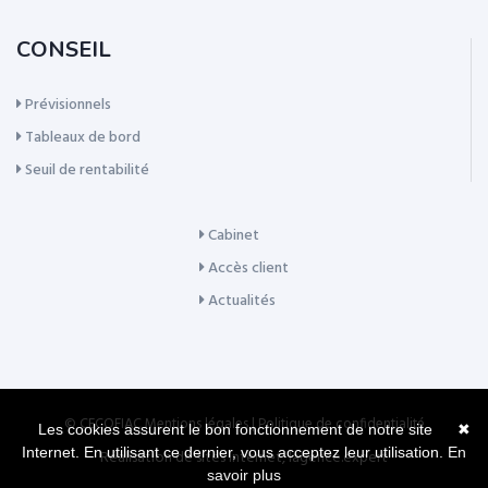
CONSEIL
Prévisionnels
Tableaux de bord
Seuil de rentabilité
Cabinet
Accès client
Actualités
© CECOFIAC
Mentions légales
|
Politique de confidentialité
Les cookies assurent le bon fonctionnement de notre site
✖
Internet. En utilisant ce dernier, vous acceptez leur utilisation.
En
Réalisation de sites Internet,
lagence.expert
savoir plus