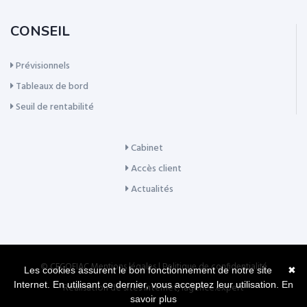
CONSEIL
Prévisionnels
Tableaux de bord
Seuil de rentabilité
Cabinet
Accès client
Actualités
© CECOFIAC
Mentions légales
|
Politique de confidentialité
Les cookies assurent le bon fonctionnement de notre site
✖
Internet. En utilisant ce dernier, vous acceptez leur utilisation.
En
Réalisation de sites Internet,
lagence.expert
savoir plus