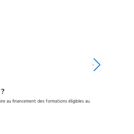
 ?
JO 2024 
oire au financement des formations éligibles au
Les Jeux Olympi
françaises, mais 