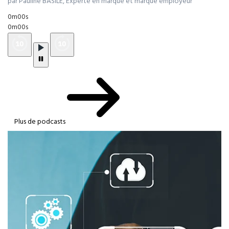
par Pauline BASILE, Experte en marque et marque employeur
0m00s
0m00s
Plus de podcasts