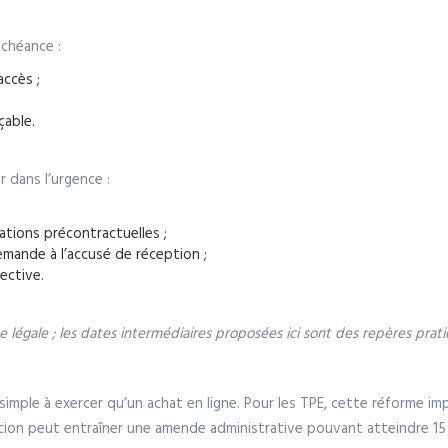
échéance :
accès ;
çable.
r dans l’urgence :
mations précontractuelles ;
demande à l’accusé de réception ;
fective.
 légale ; les dates intermédiaires proposées ici sont des repères prati
si simple à exercer qu’un achat en ligne. Pour les TPE, cette réforme 
tion peut entraîner une amende administrative pouvant atteindre 1