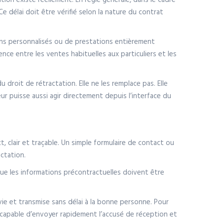
tion existe réellement. En règle générale, dans le cadre
e délai doit être vérifié selon la nature du contrat
iens personnalisés ou de prestations entièrement
rence entre les ventes habituelles aux particuliers et les
u droit de rétractation. Elle ne les remplace pas. Elle
r puisse aussi agir directement depuis l’interface du
t, clair et traçable. Un simple formulaire de contact ou
actation.
que les informations précontractuelles doivent être
ivie et transmise sans délai à la bonne personne. Pour
s capable d’envoyer rapidement l’accusé de réception et