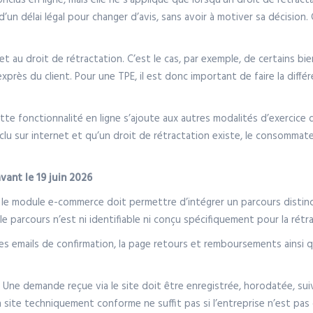
clus en ligne, mais elle ne s’applique que lorsqu’un droit de rétracta
n délai légal pour changer d’avis, sans avoir à motiver sa décision. C
t au droit de rétractation. C’est le cas, par exemple, de certains b
 exprès du client. Pour une TPE, il est donc important de faire la diffé
cette fonctionnalité en ligne s’ajoute aux autres modalités d’exercice d
u sur internet et qu’un droit de rétractation existe, le consommateu
vant le 19 juin 2026
S ou le module e-commerce doit permettre d’intégrer un parcours distinc
e parcours n’est ni identifiable ni conçu spécifiquement pour la rétr
 les emails de confirmation, la page retours et remboursements ainsi 
e. Une demande reçue via le site doit être enregistrée, horodatée, su
n site techniquement conforme ne suffit pas si l’entreprise n’est pa